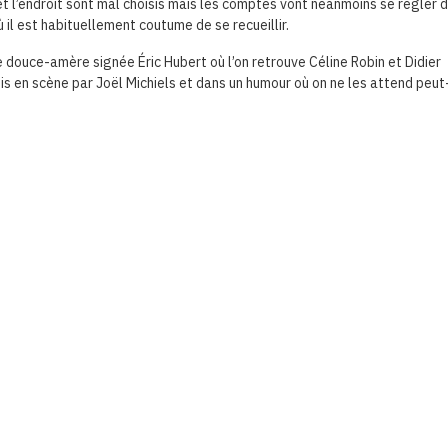
 l’endroit sont mal choisis mais les comptes vont néanmoins se régler 
 il est habituellement coutume de se recueillir.
douce-amère signée Éric Hubert où l’on retrouve Céline Robin et Didier
mis en scène par Joël Michiels et dans un humour où on ne les attend peut