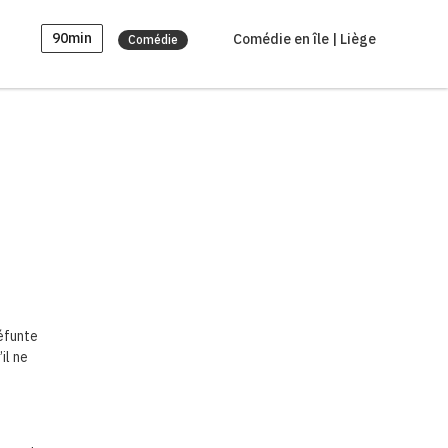
90min
Comédie en île | Liège
Comédie
défunte
il ne