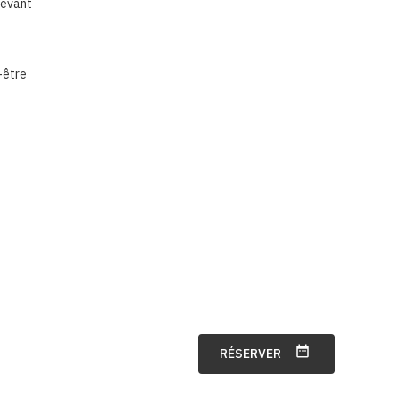
devant
-être
date_range
RÉSERVER