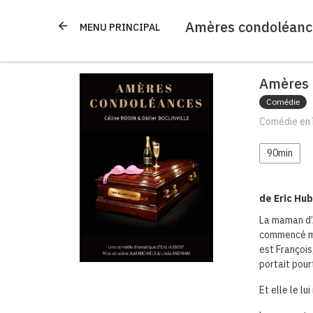
Amères condoléanc
arrow_back
MENU PRINCIPAL
Amères 
Comédie
Comédie en î
90min
de Eric Hu
La maman d’A
commencé mai
est François
portait pou
Et elle le lui