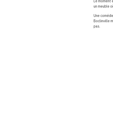
Le moment et
un meuble où
Une comédie 
Boclinville 
pas.